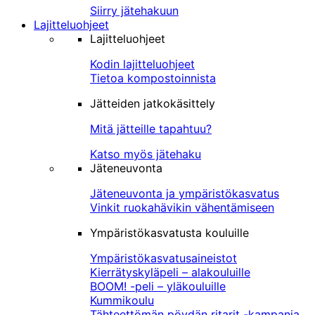
Siirry jätehakuun
Lajitteluohjeet
Lajitteluohjeet
Kodin lajitteluohjeet
Tietoa kompostoinnista
Jätteiden jatkokäsittely
Mitä jätteille tapahtuu?
Katso myös jätehaku
Jäteneuvonta
Jäteneuvonta ja ympäristökasvatus
Vinkit ruokahävikin vähentämiseen
Ympäristökasvatusta kouluille
Ympäristökasvatusaineistot
Kierrätyskyläpeli – alakouluille
BOOM! -peli – yläkouluille
Kummikoulu
Tähteettömän pöydän ritarit -kampanja