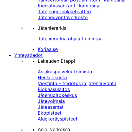
Kierrätyssankarit -kampanja
Jätejengi -nukketeatteri
Jäteneuvontaverkosto
Jätehierarkia
Jätehierarkia ohjaa toimintaa
Korjaa.se
Yhteystiedot
Lakeuden Etappi
Asiakaspalvelu/ toimisto
Henkilökunta
Viestintä – tiedotus ja jäteneuvonta
Biokaasulaitos
Jätehuoltokeskus
Jätevoimala
Jäteasemat
Ekopisteet
Aluekeräyspisteet
Asioi verkossa