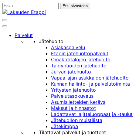
Siirry
Haku:
sisältöön
Haku
Päävalikko
Palvelut
Jätehuolto
Asiakaspalvelu
Etapin jätehuoltopalvelut
Omakotitalojen jätehuolto
Taloyhtiöiden jätehuolto
Jurvan jätehuolto
Vapaa-ajan asukkaiden jätehuolto
Kunnan hallinto- ja palvelutoiminta
Yritysten jätehuolto
Palvelutasokuvaus
Asumislietteiden keräys
Maksut ja hinnastot
Ladattavat lajitteluoppaat ja -taulut
Jätehuollon muistilista
Jätekimppa
Tilattavat palvelut ja tuotteet