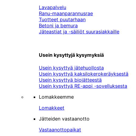
Lavapalvelu
Ranu-maanparannusrae
Tuotteet puutarhaan
Betoni ja bemura
Jäteastiat ja -säiliöt suurasiakkaille
Usein kysyttyjä kysymyksiä
Usein kysyttyä jätehuollosta
Usein kysyttyä kaksilokerokeräyksestä
Usein kysyttyä biojätteestä
Usein kysyttyä RE-appi -sovelluksesta
Lomakkeemme
Lomakkeet
Jätteiden vastaanotto
Vastaanottopaikat