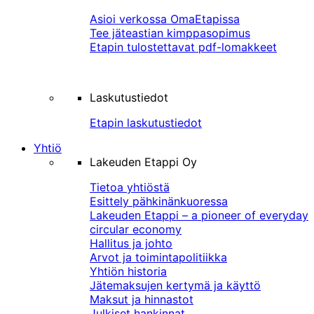
Asioi verkossa OmaEtapissa
Tee jäteastian kimppasopimus
Etapin tulostettavat pdf-lomakkeet
Laskutustiedot
Etapin laskutustiedot
Yhtiö
Lakeuden Etappi Oy
Tietoa yhtiöstä
Esittely pähkinänkuoressa
Lakeuden Etappi – a pioneer of everyday
circular economy
Hallitus ja johto
Arvot ja toimintapolitiikka
Yhtiön historia
Jätemaksujen kertymä ja käyttö
Maksut ja hinnastot
Julkiset hankinnat