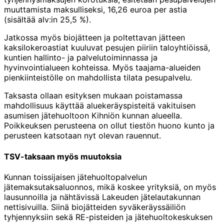
muuttamista maksulliseksi, 16,26 euroa per astia
(sisältää alv:in 25,5 %).
Jatkossa myös biojätteen ja poltettavan jätteen
kaksilokeroastiat kuuluvat pesujen piiriin taloyhtiöissä,
kuntien hallinto- ja palvelutoiminnassa ja
hyvinvointialueen kohteissa. Myös taajama-alueiden
pienkiinteistölle on mahdollista tilata pesupalvelu.
Taksasta ollaan esityksen mukaan poistamassa
mahdollisuus käyttää aluekeräyspisteitä vakituisen
asumisen jätehuoltoon Kihniön kunnan alueella.
Poikkeuksen perusteena on ollut tiestön huono kunto ja
perusteen katsotaan nyt olevan rauennut.
TSV-taksaan myös muutoksia
Kunnan toissijaisen jätehuoltopalvelun
jätemaksutaksaluonnos, mikä koskee yrityksiä, on myös
lausunnoilla ja nähtävissä Lakeuden jätelautakunnan
nettisivuilla. Siinä biojätteiden syväkeräyssäiliön
tyhjennyksiin sekä RE-pisteiden ja jätehuoltokeskuksen