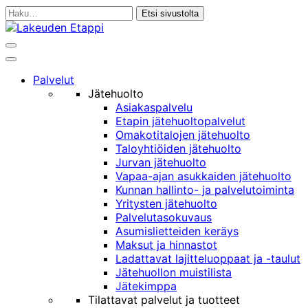
Siirry
Haku:
sisältöön
Haku
Päävalikko
Palvelut
Jätehuolto
Asiakaspalvelu
Etapin jätehuoltopalvelut
Omakotitalojen jätehuolto
Taloyhtiöiden jätehuolto
Jurvan jätehuolto
Vapaa-ajan asukkaiden jätehuolto
Kunnan hallinto- ja palvelutoiminta
Yritysten jätehuolto
Palvelutasokuvaus
Asumislietteiden keräys
Maksut ja hinnastot
Ladattavat lajitteluoppaat ja -taulut
Jätehuollon muistilista
Jätekimppa
Tilattavat palvelut ja tuotteet