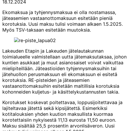
18.12.2024
Ekomaksua ja tyhjennysmaksua ei olla nostamassa,
jäteasemien vastaanottomaksuun esitetään pieniä
korotuksia. Uusi maksu tulisi voimaan alkaen 1.5.2025.
Myös TSV-taksaan esitetään muutoksia.
Lakeuden Etapin ja Lakeuden jätelautakunnan
toimialueelle valmistellaan uutta jätemaksutaksaa, johon
kuntien asukkaat ja muut asianosaiset voivat vaikuttaa
mielipiteillään. Jäteastioiden tyhjennysmaksuihin tai
jätehuollon perusmaksuun eli ekomaksuun ei esitetä
korotuksia. RE-pisteiden ja jäteasemien
vastaanottomaksuihin esitetään maltillisia korotuksia
kohonneiden kuljetus- ja käsittelykustannusten takia.
Korotukset koskevat poltettavaa, loppusijoitettavaa ja
lajiteltavaa jätettä sekä kipsijätettä. Esimerkiksi
kotitalouksien yhden kuution maksullista kuormaa
korotettaisiin nykyisestä 11,13 eurosta 11,50 euroon.
Maksu sisältää 25,5 prosentin arvonlisäveron. Uusi