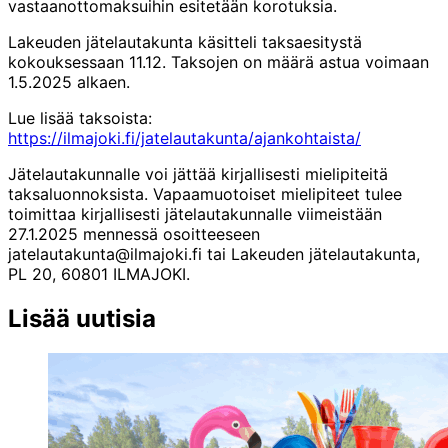
vastaanottomaksuihin esitetään korotuksia.
Lakeuden jätelautakunta käsitteli taksaesitystä
kokouksessaan 11.12. Taksojen on määrä astua voimaan
1.5.2025 alkaen.
Lue lisää taksoista:
https://ilmajoki.fi/jatelautakunta/ajankohtaista/
Jätelautakunnalle voi jättää kirjallisesti mielipiteitä
taksaluonnoksista. Vapaamuotoiset mielipiteet tulee
toimittaa kirjallisesti jätelautakunnalle viimeistään
27.1.2025 mennessä osoitteeseen
jatelautakunta@ilmajoki.fi tai Lakeuden jätelautakunta,
PL 20, 60801 ILMAJOKI.
Jaa
Jaa:
Jaa:
Jaa:
Jaa:
Jaa:
Lisää uutisia
tämä
Facebook
Twitter
LinkedIn
WhatsApp
Email
artikkeli