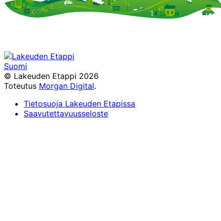
Suomi
Facebook
Instagram
TikTok
X
YouTube
© Lakeuden Etappi 2026
Toteutus
Morgan Digital
.
Tietosuoja Lakeuden Etapissa
Saavutettavuusseloste