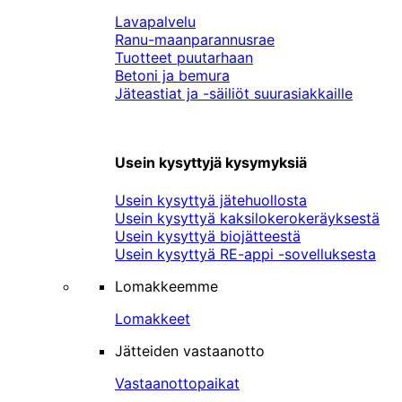
Lavapalvelu
Ranu-maanparannusrae
Tuotteet puutarhaan
Betoni ja bemura
Jäteastiat ja -säiliöt suurasiakkaille
Usein kysyttyjä kysymyksiä
Usein kysyttyä jätehuollosta
Usein kysyttyä kaksilokerokeräyksestä
Usein kysyttyä biojätteestä
Usein kysyttyä RE-appi -sovelluksesta
Lomakkeemme
Lomakkeet
Jätteiden vastaanotto
Vastaanottopaikat