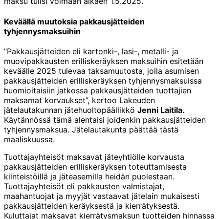
maksu tulisi voimaan alkaen 1.5.2025.
Keväällä muutoksia pakkausjätteiden
tyhjennysmaksuihin
”Pakkausjätteiden eli kartonki-, lasi-, metalli- ja
muovipakkausten erilliskeräyksen maksuihin esitetään
keväälle 2025 tulevaa taksamuutosta, jolla asumisen
pakkausjätteiden erilliskeräyksen tyhjennysmaksuissa
huomioitaisiin jatkossa pakkausjätteiden tuottajien
maksamat korvaukset”, kertoo Lakeuden
jätelautakunnan jätehuoltopäällikkö
Jenni Laitila
.
Käytännössä tämä alentaisi joidenkin pakkausjätteiden
tyhjennysmaksua. Jätelautakunta päättää tästä
maaliskuussa.
Tuottajayhteisöt maksavat jäteyhtiölle korvausta
pakkausjätteiden erilliskeräyksen toteuttamisesta
kiinteistöillä ja jäteasemilla heidän puolestaan.
Tuottajayhteisöt eli pakkausten valmistajat,
maahantuojat ja myyjät vastaavat jätelain mukaisesti
pakkausjätteiden keräyksestä ja kierrätyksestä.
Kuluttajat maksavat kierrätysmaksun tuotteiden hinnassa