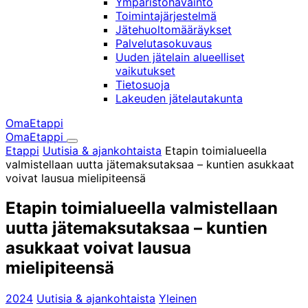
Ympäristöhavainto
Toimintajärjestelmä
Jätehuoltomääräykset
Palvelutasokuvaus
Uuden jätelain alueelliset
vaikutukset
Tietosuoja
Lakeuden jätelautakunta
OmaEtappi
OmaEtappi
Haku
Olet
Etappi
Uutisia & ajankohtaista
Etapin toimialueella
täällä:
valmistellaan uutta jätemaksutaksaa – kuntien asukkaat
voivat lausua mielipiteensä
Etapin toimialueella valmistellaan
uutta jätemaksutaksaa – kuntien
asukkaat voivat lausua
mielipiteensä
2024
Uutisia & ajankohtaista
Yleinen