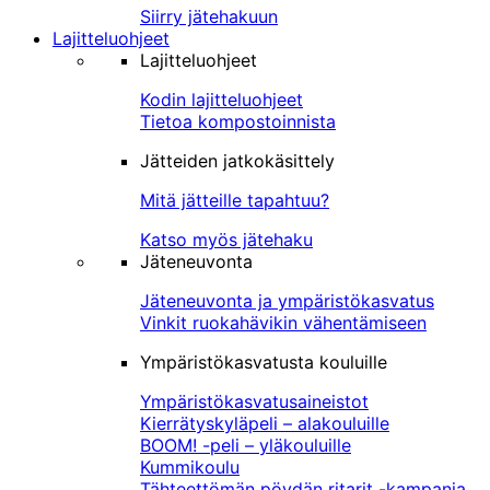
Siirry jätehakuun
Lajitteluohjeet
Lajitteluohjeet
Kodin lajitteluohjeet
Tietoa kompostoinnista
Jätteiden jatkokäsittely
Mitä jätteille tapahtuu?
Katso myös jätehaku
Jäteneuvonta
Jäteneuvonta ja ympäristökasvatus
Vinkit ruokahävikin vähentämiseen
Ympäristökasvatusta kouluille
Ympäristökasvatusaineistot
Kierrätyskyläpeli – alakouluille
BOOM! -peli – yläkouluille
Kummikoulu
Tähteettömän pöydän ritarit -kampanja