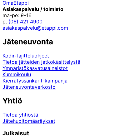
OmaEtappi
Asiakaspalvelu / toimisto
ma-pe: 9–16
p.
(06) 421 4900
asiakaspalvelu@etappi.com
Jäteneuvonta
Kodin lajitteluohjeet
Tietoa jätteiden jatkokäsittelystä
Ympäristökasvatusaineistot
Kummikoulu
Kierrätyssankarit-kampanja
Jäteneuvontaverkosto
Yhtiö
Tietoa yhtiöstä
Jätehuoltomääräykset
Julkaisut