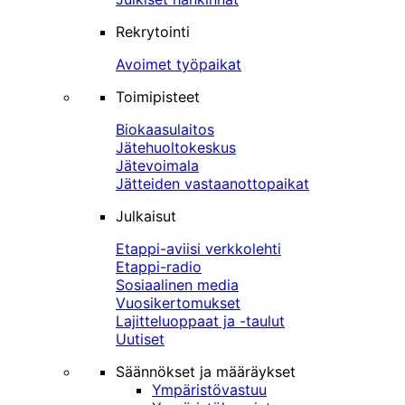
Rekrytointi
Avoimet työpaikat
Toimipisteet
Biokaasulaitos
Jätehuoltokeskus
Jätevoimala
Jätteiden vastaanottopaikat
Julkaisut
Etappi-aviisi verkkolehti
Etappi-radio
Sosiaalinen media
Vuosikertomukset
Lajitteluoppaat ja -taulut
Uutiset
Säännökset ja määräykset
Ympäristövastuu