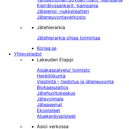
Kierrätyssankarit -kampanja
Jätejengi -nukketeatteri
Jäteneuvontaverkosto
Jätehierarkia
Jätehierarkia ohjaa toimintaa
Korjaa.se
Yhteystiedot
Lakeuden Etappi
Asiakaspalvelu/ toimisto
Henkilökunta
Viestintä – tiedotus ja jäteneuvonta
Biokaasulaitos
Jätehuoltokeskus
Jätevoimala
Jäteasemat
Ekopisteet
Aluekeräyspisteet
Asioi verkossa