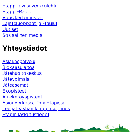
Etappi-aviisi verkkolehti
Etappi-Radio
Vuosikertomukset
Lajitteluoppaat ja -taulut
Uutiset
Sosiaalinen media
Yhteystiedot
Asiakaspalvelu
Biokaasulaitos
Jätehuoltokeskus
Jätevoimala
Jäteasemat
Ekopisteet
Aluekeräyspisteet
Asioi verkossa OmaEtapissa
Tee jäteastian kimppasopimus
Etapin laskutustiedot