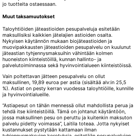
jo tuotteita ostaessaan.
Muut taksamuutokset
Taloyhtiöiden jäteastioiden pesupalveluja esitetään
maksullisiksi kaikkien jätelajien astioiden osalta.
Nykyisen käytännön mukaan biojäteastioiden ja
muovipakkausten jäteastioiden pesupalvelu on kuulunut
jäteastian tyhjennysmaksuihin vähintään kolmen
huoneiston kiinteistöillä, kunnan hallinto- ja
palvelutoiminnassa sekä hyvinvointialueen kiinteistöissä.
Vain poltettavan jätteen pesupalvelu on ollut
maksullinen, 19,89 euroa per astia (sisältää alv:in 25,5
%). Astiat on pesty kerran vuodessa taloyhtiöille, kunnille
ja hyvinvointialueille.
”Astiapesut on tähän mennessä ollut mahdollista perua ja
tehdä itse kiinteistöillä. Tämä on johtanut käytäntöön,
jossa maksullinen pesu on peruttu ja kuitenkin maksuton
palvelu pidetty voimassa”, Laitila toteaa. Jotta nykyiset
kustannukset pystytään kattamaan ilman
tyhjennysmaksujen korotuksia, esitetään pesupalvelujen