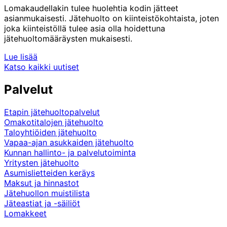
Lomakaudellakin tulee huolehtia kodin jätteet
asianmukaisesti. Jätehuolto on kiinteistökohtaista, joten
joka kiinteistöllä tulee asia olla hoidettuna
jätehuoltomääräysten mukaisesti.
Lue lisää
Katso kaikki uutiset
Palvelut
Etapin jätehuoltopalvelut
Omakotitalojen jätehuolto
Taloyhtiöiden jätehuolto
Vapaa-ajan asukkaiden jätehuolto
Kunnan hallinto- ja palvelutoiminta
Yritysten jätehuolto
Asumislietteiden keräys
Maksut ja hinnastot
Jätehuollon muistilista
Jäteastiat ja -säiliöt
Lomakkeet