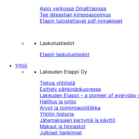
Asioi verkossa OmaEtapissa
Tee jäteastian kimppasopimus
Etapin tulostettavat pdf-lomakkeet
Laskutustiedot
Etapin laskutustiedot
Yhtiö
Lakeuden Etappi Oy
Tietoa yhtiöstä
Esittely pähkinänkuoressa
Lakeuden Etappi – a pioneer of everyday 
Hallitus ja johto
Arvot ja toimintapolitiikka
Yhtiön historia
Jätemaksujen kertymä ja käyttö
Maksut ja hinnastot
Julkiset hankinnat