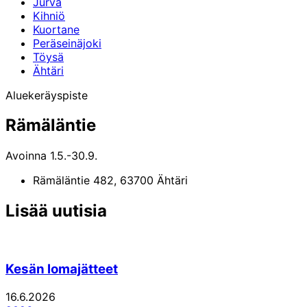
Jurva
Kihniö
Kuortane
Peräseinäjoki
Töysä
Ähtäri
Aluekeräyspiste
Rämäläntie
Avoinna 1.5.-30.9.
Rämäläntie 482,
63700
Ähtäri
Jaa
Jaa:
Jaa:
Jaa:
Jaa:
Jaa:
Lisää uutisia
tämä
Facebook
Twitter
LinkedIn
WhatsApp
Email
artikkeli
Kesän lomajätteet
16.6.2026