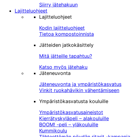
Siirry jätehakuun
Lajitteluohjeet
Lajitteluohjeet
Kodin lajitteluohjeet
Tietoa kompostoinnista
Jätteiden jatkokäsittely
Mitä jätteille tapahtuu?
Katso myös jätehaku
Jäteneuvonta
Jäteneuvonta ja ympäristökasvatus
Vinkit ruokahävikin vähentämiseen
Ympäristökasvatusta kouluille
Ympäristökasvatusaineistot
Kierrätyskyläpeli – alakouluille
BOOM! -peli – yläkouluille
Kummikoulu
Tähteettömän pöydän ritarit -kampanja