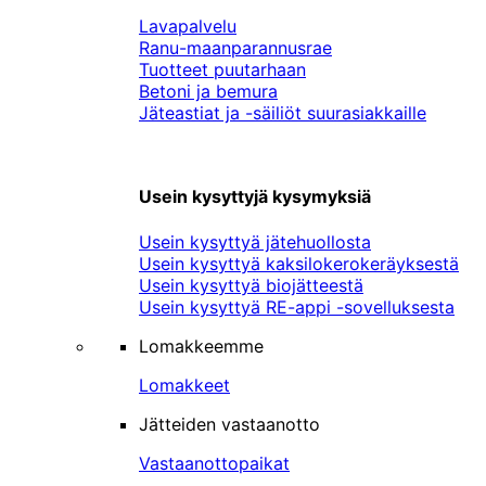
Lavapalvelu
Ranu-maanparannusrae
Tuotteet puutarhaan
Betoni ja bemura
Jäteastiat ja -säiliöt suurasiakkaille
Usein kysyttyjä kysymyksiä
Usein kysyttyä jätehuollosta
Usein kysyttyä kaksilokerokeräyksestä
Usein kysyttyä biojätteestä
Usein kysyttyä RE-appi -sovelluksesta
Lomakkeemme
Lomakkeet
Jätteiden vastaanotto
Vastaanottopaikat