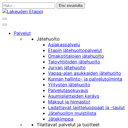
Siirry
Haku:
sisältöön
Haku
Päävalikko
Palvelut
Jätehuolto
Asiakaspalvelu
Etapin jätehuoltopalvelut
Omakotitalojen jätehuolto
Taloyhtiöiden jätehuolto
Jurvan jätehuolto
Vapaa-ajan asukkaiden jätehuolto
Kunnan hallinto- ja palvelutoiminta
Yritysten jätehuolto
Palvelutasokuvaus
Asumislietteiden keräys
Maksut ja hinnastot
Ladattavat lajitteluoppaat ja -taulut
Jätehuollon muistilista
Jätekimppa
Tilattavat palvelut ja tuotteet