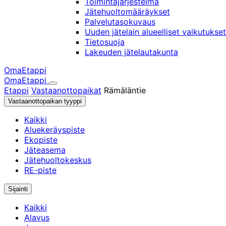
Toimintajärjestelmä
Jätehuoltomääräykset
Palvelutasokuvaus
Uuden jätelain alueelliset vaikutukset
Tietosuoja
Lakeuden jätelautakunta
OmaEtappi
OmaEtappi
Haku
Olet
Etappi
Vastaanottopaikat
Rämäläntie
täällä:
Vastaanottopaikan tyyppi
Kaikki
Aluekeräyspiste
Ekopiste
Jäteasema
Jätehuoltokeskus
RE-piste
Sijainti
Kaikki
Alavus