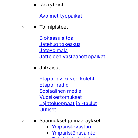
Rekrytointi
Avoimet työpaikat
Toimipisteet
Biokaasulaitos
Jätehuoltokeskus
Jätevoimala
Jätteiden vastaanottopaikat
Julkaisut
Etappi-aviisi verkkolehti
Etappi-radio
Sosiaalinen media
Vuosikertomukset
Lajitteluoppaat ja -taulut
Uutiset
Säännökset ja määräykset
Ympäristövastuu
Ympäristöhavainto