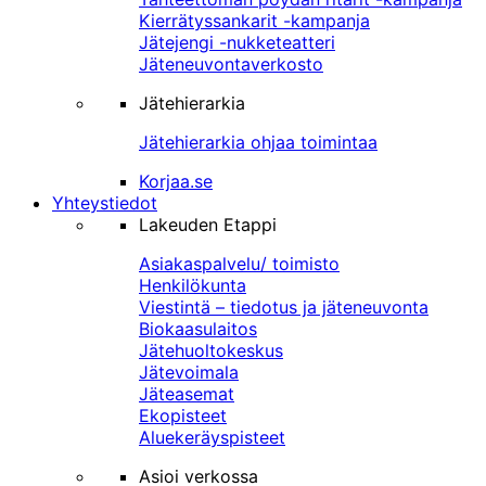
Kierrätyssankarit -kampanja
Jätejengi -nukketeatteri
Jäteneuvontaverkosto
Jätehierarkia
Jätehierarkia ohjaa toimintaa
Korjaa.se
Yhteystiedot
Lakeuden Etappi
Asiakaspalvelu/ toimisto
Henkilökunta
Viestintä – tiedotus ja jäteneuvonta
Biokaasulaitos
Jätehuoltokeskus
Jätevoimala
Jäteasemat
Ekopisteet
Aluekeräyspisteet
Asioi verkossa