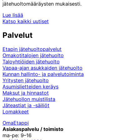
jätehuoltomääräysten mukaisesti.
Lue lisää
Katso kaikki uutiset
Palvelut
Etapin jätehuoltopalvelut
Omakotitalojen jätehuolto
Taloyhtiöiden jätehuolto
Vapaa-ajan asukkaiden jätehuolto
Kunnan hallinto- ja palvelutoiminta
Yritysten jätehuolto
Asumislietteiden keräys
Maksut ja hinnastot
Jätehuollon muistilista
Jäteastiat ja -säiliöt
Lomakkeet
OmaEtappi
Asiakaspalvelu / toimisto
ma-pe: 9–16