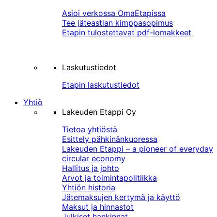
Asioi verkossa OmaEtapissa
Tee jäteastian kimppasopimus
Etapin tulostettavat pdf-lomakkeet
Laskutustiedot
Etapin laskutustiedot
Yhtiö
Lakeuden Etappi Oy
Tietoa yhtiöstä
Esittely pähkinänkuoressa
Lakeuden Etappi – a pioneer of everyday
circular economy
Hallitus ja johto
Arvot ja toimintapolitiikka
Yhtiön historia
Jätemaksujen kertymä ja käyttö
Maksut ja hinnastot
Julkiset hankinnat