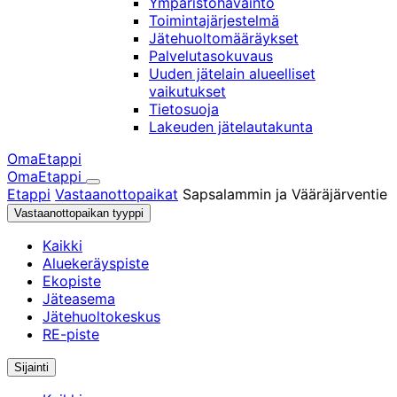
Ympäristöhavainto
Toimintajärjestelmä
Jätehuoltomääräykset
Palvelutasokuvaus
Uuden jätelain alueelliset
vaikutukset
Tietosuoja
Lakeuden jätelautakunta
OmaEtappi
OmaEtappi
Haku
Olet
Etappi
Vastaanottopaikat
Sapsalammin ja Vääräjärventie
täällä:
Vastaanottopaikan tyyppi
Kaikki
Aluekeräyspiste
Ekopiste
Jäteasema
Jätehuoltokeskus
RE-piste
Sijainti