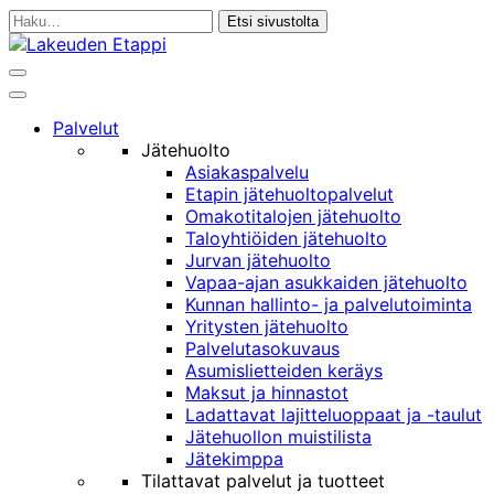
Siirry
Haku:
sisältöön
Haku
Päävalikko
Palvelut
Jätehuolto
Asiakaspalvelu
Etapin jätehuoltopalvelut
Omakotitalojen jätehuolto
Taloyhtiöiden jätehuolto
Jurvan jätehuolto
Vapaa-ajan asukkaiden jätehuolto
Kunnan hallinto- ja palvelutoiminta
Yritysten jätehuolto
Palvelutasokuvaus
Asumislietteiden keräys
Maksut ja hinnastot
Ladattavat lajitteluoppaat ja -taulut
Jätehuollon muistilista
Jätekimppa
Tilattavat palvelut ja tuotteet