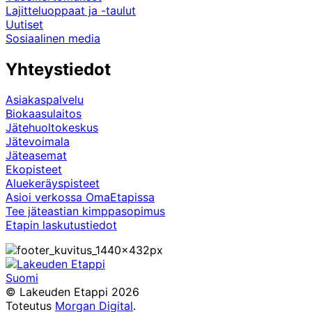
Lajitteluoppaat ja -taulut
Uutiset
Sosiaalinen media
Yhteystiedot
Asiakaspalvelu
Biokaasulaitos
Jätehuoltokeskus
Jätevoimala
Jäteasemat
Ekopisteet
Aluekeräyspisteet
Asioi verkossa OmaEtapissa
Tee jäteastian kimppasopimus
Etapin laskutustiedot
Suomi
Facebook
Instagram
TikTok
X
YouTube
© Lakeuden Etappi 2026
Toteutus
Morgan Digital
.