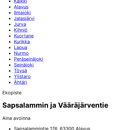
Kaikki
Alavus
Ilmajoki
Jalasjärvi
Jurva
Kihniö
Kuortane
Kurikka
Lapua
Nurmo
Peräseinäjoki
Seinäjoki
Töysä
Ylistaro
Ähtäri
Ekopiste
Sapsalammin ja Vääräjärventie
Aina avoinna
Sapsalammintie 176,
63300
Alavus