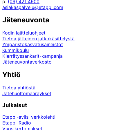
p.
(06) 421 4900
asiakaspalvelu@etappi.com
Jäteneuvonta
Kodin lajitteluohjeet
Tietoa jätteiden jatkokäsittelystä
Ympäristökasvatusaineistot
Kummikoulu
Kierrätyssankarit-kampanja
Jäteneuvontaverkosto
Yhtiö
Tietoa yhtiöstä
Jätehuoltomääräykset
Julkaisut
Etappi-aviisi verkkolehti
Etappi-Radio
Vuosikertomukset