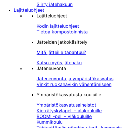
Siirry jätehakuun
Lajitteluohjeet
Lajitteluohjeet
Kodin lajitteluohjeet
Tietoa kompostoinnista
Jätteiden jatkokäsittely
Mitä jätteille tapahtuu?
Katso myös jätehaku
Jäteneuvonta
Jäteneuvonta ja ympäristökasvatus
Vinkit ruokahävikin vähentämiseen
Ympäristökasvatusta kouluille
Ympäristökasvatusaineistot
Kierrätyskyläpeli – alakouluille
BOOM! -peli – yläkouluille
Kummikoulu
Tähteettömän pöydän ritarit -kampanja