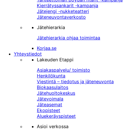
Kierrätyssankarit -kampanja
Jätejengi -nukketeatteri
Jäteneuvontaverkosto
Jätehierarkia
Jätehierarkia ohjaa toimintaa
Korjaa.se
Yhteystiedot
Lakeuden Etappi
Asiakaspalvelu/ toimisto
Henkilökunta
Viestintä – tiedotus ja jäteneuvonta
Biokaasulaitos
Jätehuoltokeskus
Jätevoimala
Jäteasemat
Ekopisteet
Aluekeräyspisteet
Asioi verkossa