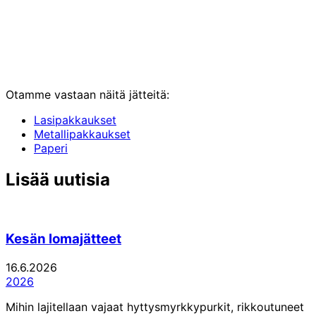
Otamme vastaan näitä jätteitä:
Lasipakkaukset
Metallipakkaukset
Paperi
Jaa
Jaa:
Jaa:
Jaa:
Jaa:
Jaa:
Lisää uutisia
tämä
Facebook
Twitter
LinkedIn
WhatsApp
Email
artikkeli
Kesän lomajätteet
16.6.2026
2026
Mihin lajitellaan vajaat hyttysmyrkkypurkit, rikkoutuneet