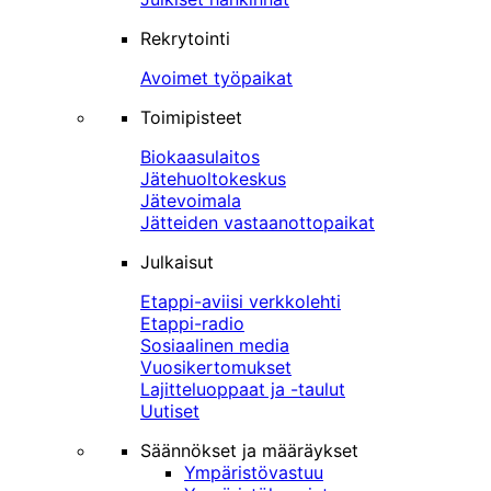
Rekrytointi
Avoimet työpaikat
Toimipisteet
Biokaasulaitos
Jätehuoltokeskus
Jätevoimala
Jätteiden vastaanottopaikat
Julkaisut
Etappi-aviisi verkkolehti
Etappi-radio
Sosiaalinen media
Vuosikertomukset
Lajitteluoppaat ja -taulut
Uutiset
Säännökset ja määräykset
Ympäristövastuu