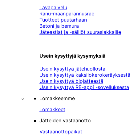
Lavapalvelu
Ranu-maanparannusrae
Tuotteet puutarhaan
Betoni ja bemura
Jäteastiat ja -säiliöt suurasiakkaille
Usein kysyttyjä kysymyksiä
Usein kysyttyä jätehuollosta
Usein kysyttyä kaksilokerokeräyksestä
Usein kysyttyä biojätteestä
Usein kysyttyä RE-appi -sovelluksesta
Lomakkeemme
Lomakkeet
Jätteiden vastaanotto
Vastaanottopaikat