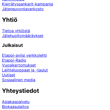
Kierrätyssankarit-kampanja
Jäteneuvontaverkosto
Yhtiö
Tietoa yhtiöstä
Jätehuoltomääräykset
Julkaisut
Etappi-aviisi verkkolehti
Etappi-Radio
Vuosikertomukset
Lajitteluoppaat ja -taulut
Uutiset
Sosiaalinen media
Yhteystiedot
Asiakaspalvelu
Biokaasulaitos