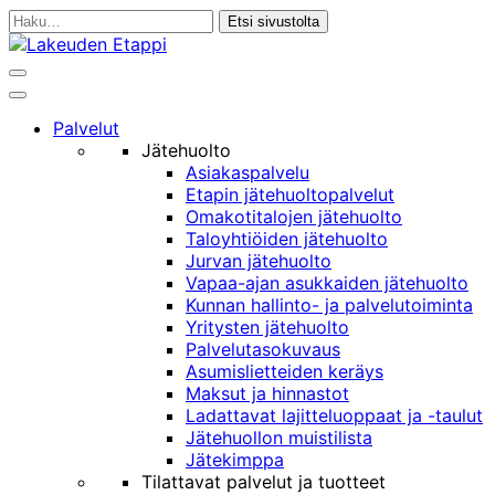
Siirry
Haku:
sisältöön
Haku
Päävalikko
Palvelut
Jätehuolto
Asiakaspalvelu
Etapin jätehuoltopalvelut
Omakotitalojen jätehuolto
Taloyhtiöiden jätehuolto
Jurvan jätehuolto
Vapaa-ajan asukkaiden jätehuolto
Kunnan hallinto- ja palvelutoiminta
Yritysten jätehuolto
Palvelutasokuvaus
Asumislietteiden keräys
Maksut ja hinnastot
Ladattavat lajitteluoppaat ja -taulut
Jätehuollon muistilista
Jätekimppa
Tilattavat palvelut ja tuotteet