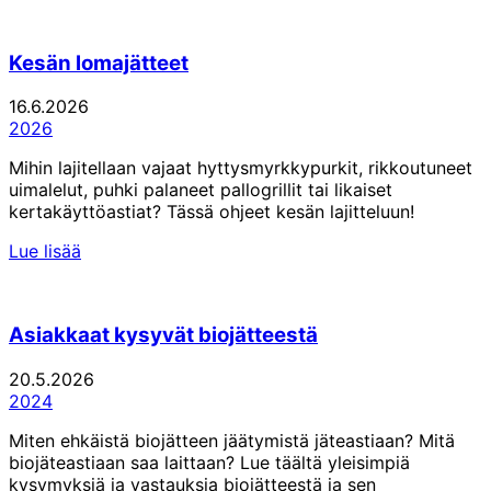
artikkeli
Kesän lomajätteet
16.6.2026
2026
Mihin lajitellaan vajaat hyttysmyrkkypurkit, rikkoutuneet
uimalelut, puhki palaneet pallogrillit tai likaiset
kertakäyttöastiat? Tässä ohjeet kesän lajitteluun!
Lue lisää
Asiakkaat kysyvät biojätteestä
20.5.2026
2024
Miten ehkäistä biojätteen jäätymistä jäteastiaan? Mitä
biojäteastiaan saa laittaan? Lue täältä yleisimpiä
kysymyksiä ja vastauksia biojätteestä ja sen