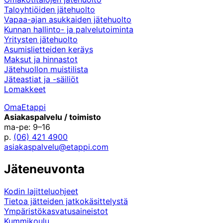
Taloyhtiöiden jätehuolto
Vapaa-ajan asukkaiden jätehuolto
Kunnan hallinto- ja palvelutoiminta
Yritysten jätehuolto
Asumislietteiden keräys
Maksut ja hinnastot
Jätehuollon muistilista
Jäteastiat ja -säiliöt
Lomakkeet
OmaEtappi
Asiakaspalvelu / toimisto
ma-pe: 9–16
p.
(06) 421 4900
asiakaspalvelu@etappi.com
Jäteneuvonta
Kodin lajitteluohjeet
Tietoa jätteiden jatkokäsittelystä
Ympäristökasvatusaineistot
Kummikoulu