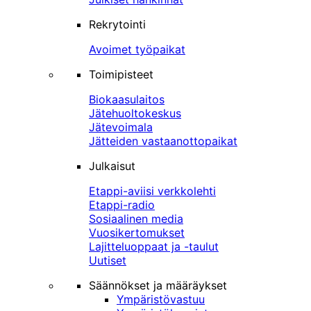
Rekrytointi
Avoimet työpaikat
Toimipisteet
Biokaasulaitos
Jätehuoltokeskus
Jätevoimala
Jätteiden vastaanottopaikat
Julkaisut
Etappi-aviisi verkkolehti
Etappi-radio
Sosiaalinen media
Vuosikertomukset
Lajitteluoppaat ja -taulut
Uutiset
Säännökset ja määräykset
Ympäristövastuu