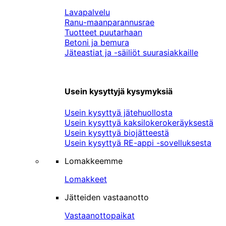
Lavapalvelu
Ranu-maanparannusrae
Tuotteet puutarhaan
Betoni ja bemura
Jäteastiat ja -säiliöt suurasiakkaille
Usein kysyttyjä kysymyksiä
Usein kysyttyä jätehuollosta
Usein kysyttyä kaksilokerokeräyksestä
Usein kysyttyä biojätteestä
Usein kysyttyä RE-appi -sovelluksesta
Lomakkeemme
Lomakkeet
Jätteiden vastaanotto
Vastaanottopaikat