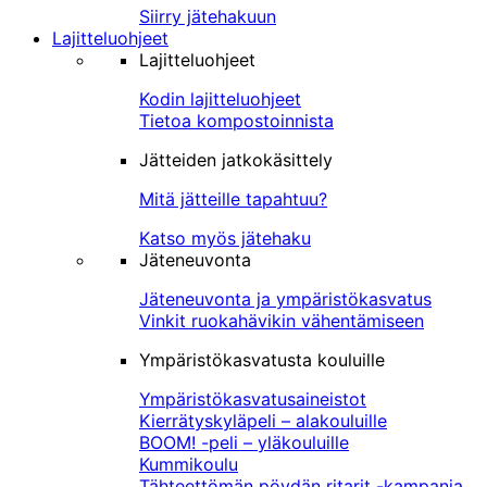
Siirry jätehakuun
Lajitteluohjeet
Lajitteluohjeet
Kodin lajitteluohjeet
Tietoa kompostoinnista
Jätteiden jatkokäsittely
Mitä jätteille tapahtuu?
Katso myös jätehaku
Jäteneuvonta
Jäteneuvonta ja ympäristökasvatus
Vinkit ruokahävikin vähentämiseen
Ympäristökasvatusta kouluille
Ympäristökasvatusaineistot
Kierrätyskyläpeli – alakouluille
BOOM! -peli – yläkouluille
Kummikoulu
Tähteettömän pöydän ritarit -kampanja