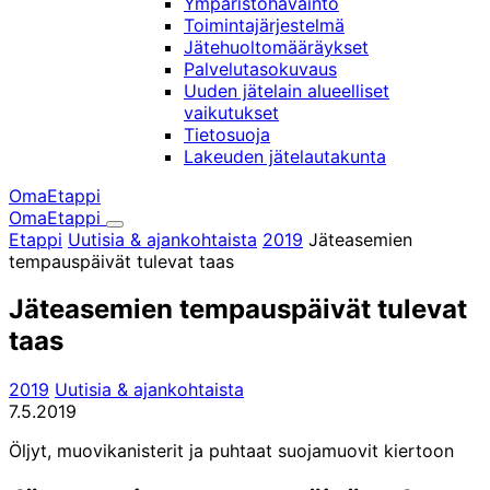
Ympäristöhavainto
Toimintajärjestelmä
Jätehuoltomääräykset
Palvelutasokuvaus
Uuden jätelain alueelliset
vaikutukset
Tietosuoja
Lakeuden jätelautakunta
OmaEtappi
OmaEtappi
Haku
Olet
Etappi
Uutisia & ajankohtaista
2019
Jäteasemien
täällä:
tempauspäivät tulevat taas
Jäteasemien tempauspäivät tulevat
taas
2019
Uutisia & ajankohtaista
7.5.2019
Öljyt, muovikanisterit ja puhtaat suojamuovit kiertoon