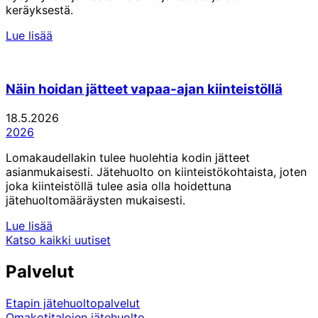
keräyksestä.
Lue lisää
Näin hoidan jätteet vapaa-ajan kiinteistöllä
18.5.2026
2026
Lomakaudellakin tulee huolehtia kodin jätteet
asianmukaisesti. Jätehuolto on kiinteistökohtaista, joten
joka kiinteistöllä tulee asia olla hoidettuna
jätehuoltomääräysten mukaisesti.
Lue lisää
Katso kaikki uutiset
Palvelut
Etapin jätehuoltopalvelut
Omakotitalojen jätehuolto