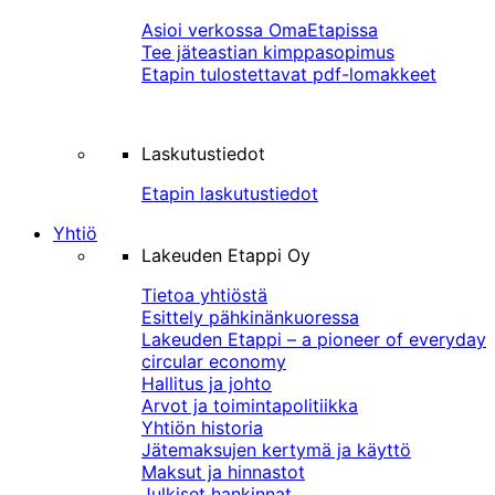
Asioi verkossa OmaEtapissa
Tee jäteastian kimppasopimus
Etapin tulostettavat pdf-lomakkeet
Laskutustiedot
Etapin laskutustiedot
Yhtiö
Lakeuden Etappi Oy
Tietoa yhtiöstä
Esittely pähkinänkuoressa
Lakeuden Etappi – a pioneer of everyday
circular economy
Hallitus ja johto
Arvot ja toimintapolitiikka
Yhtiön historia
Jätemaksujen kertymä ja käyttö
Maksut ja hinnastot
Julkiset hankinnat