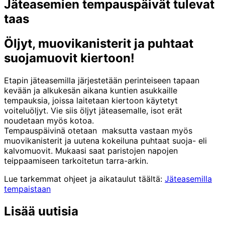
Jäteasemien tempauspäivät tulevat
taas
Öljyt, muovikanisterit ja puhtaat
suojamuovit kiertoon!
Etapin jäteasemilla järjestetään perinteiseen tapaan
kevään ja alkukesän aikana kuntien asukkaille
tempauksia, joissa laitetaan kiertoon käytetyt
voiteluöljyt. Vie siis öljyt jäteasemalle, isot erät
noudetaan myös kotoa.
Tempauspäivinä otetaan maksutta vastaan myös
muovikanisterit ja uutena kokeiluna puhtaat suoja- eli
kalvomuovit. Mukaasi saat paristojen napojen
teippaamiseen tarkoitetun tarra-arkin.
Lue tarkemmat ohjeet ja aikataulut täältä:
Jäteasemilla
tempaistaan
Jaa
Jaa:
Jaa:
Jaa:
Jaa:
Jaa:
Lisää uutisia
tämä
Facebook
Twitter
LinkedIn
WhatsApp
Email