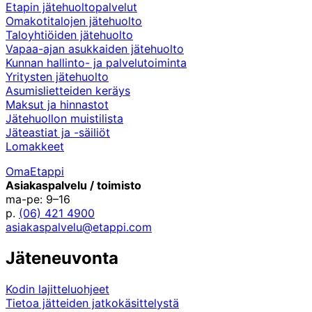
Etapin jätehuoltopalvelut
Omakotitalojen jätehuolto
Taloyhtiöiden jätehuolto
Vapaa-ajan asukkaiden jätehuolto
Kunnan hallinto- ja palvelutoiminta
Yritysten jätehuolto
Asumislietteiden keräys
Maksut ja hinnastot
Jätehuollon muistilista
Jäteastiat ja -säiliöt
Lomakkeet
OmaEtappi
Asiakaspalvelu / toimisto
ma-pe: 9–16
p.
(06) 421 4900
asiakaspalvelu@etappi.com
Jäteneuvonta
Kodin lajitteluohjeet
Tietoa jätteiden jatkokäsittelystä