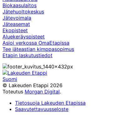
Biokaasulaitos
Jätehuoltokeskus
Jätevoimala
Jäteasemat
Ekopisteet
Aluekeräyspisteet
Asioi verkossa OmaEtapissa
Tee jäteastian kimppasopimus
Etapin laskutustiedot
Suomi
Facebook
Instagram
TikTok
X
YouTube
© Lakeuden Etappi 2026
Toteutus
Morgan Digital
.
Tietosuoja Lakeuden Etapissa
Saavutettavuusseloste