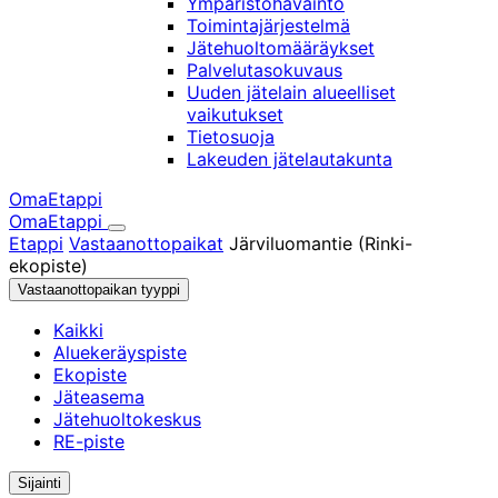
Ympäristöhavainto
Toimintajärjestelmä
Jätehuoltomääräykset
Palvelutasokuvaus
Uuden jätelain alueelliset
vaikutukset
Tietosuoja
Lakeuden jätelautakunta
OmaEtappi
OmaEtappi
Haku
Olet
Etappi
Vastaanottopaikat
Järviluomantie (Rinki-
täällä:
ekopiste)
Vastaanottopaikan tyyppi
Kaikki
Aluekeräyspiste
Ekopiste
Jäteasema
Jätehuoltokeskus
RE-piste
Sijainti