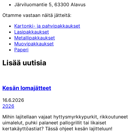
Järviluomantie 5,
63300
Alavus
Otamme vastaan näitä jätteitä:
Kartonki- ja pahvipakkaukset
Lasipakkaukset
Metallipakkaukset
Muovipakkaukset
Paperi
Jaa
Jaa:
Jaa:
Jaa:
Jaa:
Jaa:
Lisää uutisia
tämä
Facebook
Twitter
LinkedIn
WhatsApp
Email
artikkeli
Kesän lomajätteet
16.6.2026
2026
Mihin lajitellaan vajaat hyttysmyrkkypurkit, rikkoutuneet
uimalelut, puhki palaneet pallogrillit tai likaiset
kertakäyttöastiat? Tässä ohjeet kesän lajitteluun!