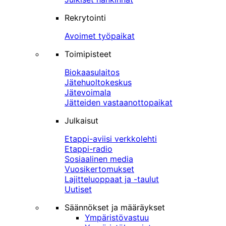
Rekrytointi
Avoimet työpaikat
Toimipisteet
Biokaasulaitos
Jätehuoltokeskus
Jätevoimala
Jätteiden vastaanottopaikat
Julkaisut
Etappi-aviisi verkkolehti
Etappi-radio
Sosiaalinen media
Vuosikertomukset
Lajitteluoppaat ja -taulut
Uutiset
Säännökset ja määräykset
Ympäristövastuu