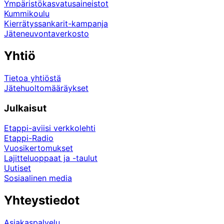
Ympäristökasvatusaineistot
Kummikoulu
Kierrätyssankarit-kampanja
Jäteneuvontaverkosto
Yhtiö
Tietoa yhtiöstä
Jätehuoltomääräykset
Julkaisut
Etappi-aviisi verkkolehti
Etappi-Radio
Vuosikertomukset
Lajitteluoppaat ja -taulut
Uutiset
Sosiaalinen media
Yhteystiedot
Asiakaspalvelu