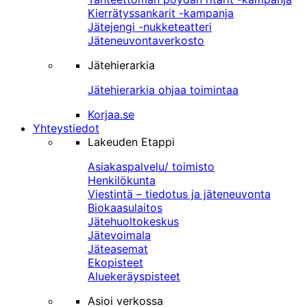
Kierrätyssankarit -kampanja
Jätejengi -nukketeatteri
Jäteneuvontaverkosto
Jätehierarkia
Jätehierarkia ohjaa toimintaa
Korjaa.se
Yhteystiedot
Lakeuden Etappi
Asiakaspalvelu/ toimisto
Henkilökunta
Viestintä – tiedotus ja jäteneuvonta
Biokaasulaitos
Jätehuoltokeskus
Jätevoimala
Jäteasemat
Ekopisteet
Aluekeräyspisteet
Asioi verkossa