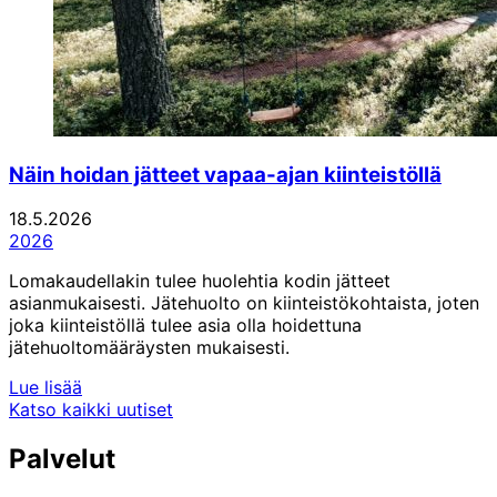
Näin hoidan jätteet vapaa-ajan kiinteistöllä
18.5.2026
2026
Lomakaudellakin tulee huolehtia kodin jätteet
asianmukaisesti. Jätehuolto on kiinteistökohtaista, joten
joka kiinteistöllä tulee asia olla hoidettuna
jätehuoltomääräysten mukaisesti.
Lue lisää
Katso kaikki uutiset
Palvelut