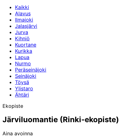
Kaikki
Alavus
Ilmajoki
Jalasjärvi
Jurva
Kihniö
Kuortane
Kurikka
Lapua
Nurmo
Peräseinäjoki
Seinäjoki
Töysä
Ylistaro
Ähtäri
Ekopiste
Järviluomantie (Rinki-ekopiste)
Aina avoinna