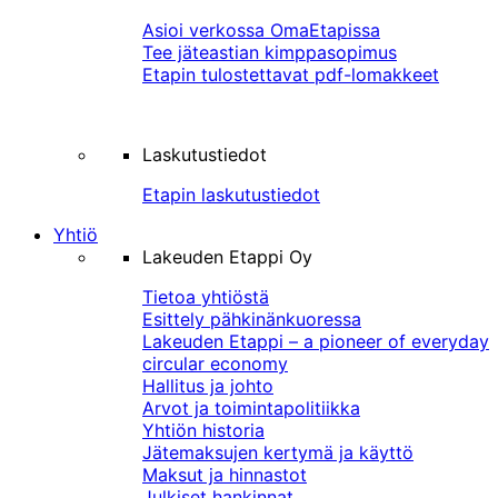
Asioi verkossa OmaEtapissa
Tee jäteastian kimppasopimus
Etapin tulostettavat pdf-lomakkeet
Laskutustiedot
Etapin laskutustiedot
Yhtiö
Lakeuden Etappi Oy
Tietoa yhtiöstä
Esittely pähkinänkuoressa
Lakeuden Etappi – a pioneer of everyday
circular economy
Hallitus ja johto
Arvot ja toimintapolitiikka
Yhtiön historia
Jätemaksujen kertymä ja käyttö
Maksut ja hinnastot
Julkiset hankinnat