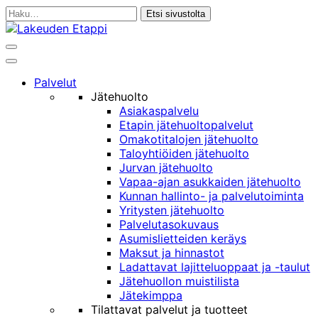
Siirry
Haku:
sisältöön
Haku
Päävalikko
Palvelut
Jätehuolto
Asiakaspalvelu
Etapin jätehuoltopalvelut
Omakotitalojen jätehuolto
Taloyhtiöiden jätehuolto
Jurvan jätehuolto
Vapaa-ajan asukkaiden jätehuolto
Kunnan hallinto- ja palvelutoiminta
Yritysten jätehuolto
Palvelutasokuvaus
Asumislietteiden keräys
Maksut ja hinnastot
Ladattavat lajitteluoppaat ja -taulut
Jätehuollon muistilista
Jätekimppa
Tilattavat palvelut ja tuotteet