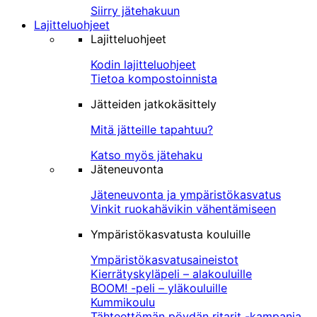
Siirry jätehakuun
Lajitteluohjeet
Lajitteluohjeet
Kodin lajitteluohjeet
Tietoa kompostoinnista
Jätteiden jatkokäsittely
Mitä jätteille tapahtuu?
Katso myös jätehaku
Jäteneuvonta
Jäteneuvonta ja ympäristökasvatus
Vinkit ruokahävikin vähentämiseen
Ympäristökasvatusta kouluille
Ympäristökasvatusaineistot
Kierrätyskyläpeli – alakouluille
BOOM! -peli – yläkouluille
Kummikoulu
Tähteettömän pöydän ritarit -kampanja