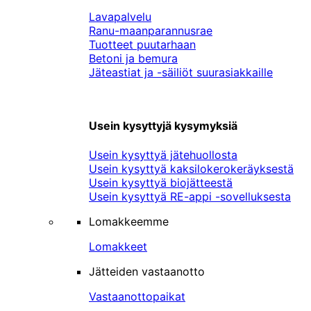
Lavapalvelu
Ranu-maanparannusrae
Tuotteet puutarhaan
Betoni ja bemura
Jäteastiat ja -säiliöt suurasiakkaille
Usein kysyttyjä kysymyksiä
Usein kysyttyä jätehuollosta
Usein kysyttyä kaksilokerokeräyksestä
Usein kysyttyä biojätteestä
Usein kysyttyä RE-appi -sovelluksesta
Lomakkeemme
Lomakkeet
Jätteiden vastaanotto
Vastaanottopaikat