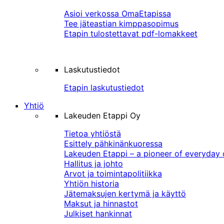
Asioi verkossa OmaEtapissa
Tee jäteastian kimppasopimus
Etapin tulostettavat pdf-lomakkeet
Laskutustiedot
Etapin laskutustiedot
Yhtiö
Lakeuden Etappi Oy
Tietoa yhtiöstä
Esittely pähkinänkuoressa
Lakeuden Etappi – a pioneer of everyday 
Hallitus ja johto
Arvot ja toimintapolitiikka
Yhtiön historia
Jätemaksujen kertymä ja käyttö
Maksut ja hinnastot
Julkiset hankinnat