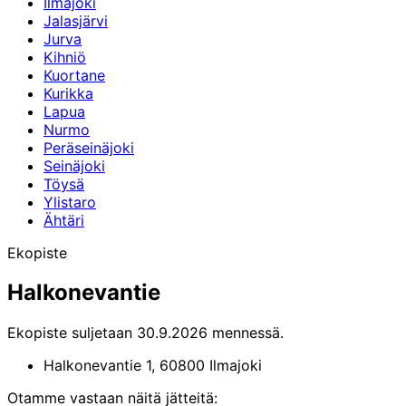
Ilmajoki
Jalasjärvi
Jurva
Kihniö
Kuortane
Kurikka
Lapua
Nurmo
Peräseinäjoki
Seinäjoki
Töysä
Ylistaro
Ähtäri
Ekopiste
Halkonevantie
Ekopiste suljetaan 30.9.2026 mennessä.
Halkonevantie 1,
60800
Ilmajoki
Otamme vastaan näitä jätteitä: