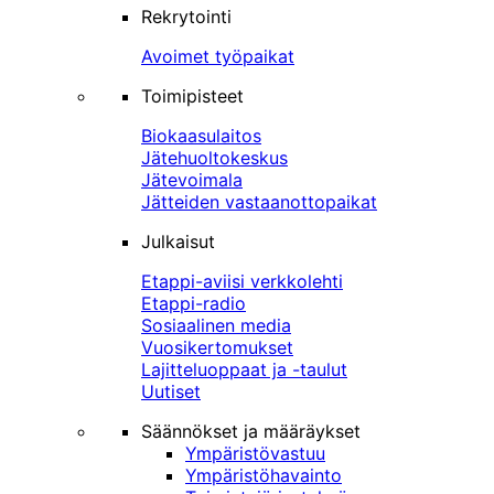
Rekrytointi
Avoimet työpaikat
Toimipisteet
Biokaasulaitos
Jätehuoltokeskus
Jätevoimala
Jätteiden vastaanottopaikat
Julkaisut
Etappi-aviisi verkkolehti
Etappi-radio
Sosiaalinen media
Vuosikertomukset
Lajitteluoppaat ja -taulut
Uutiset
Säännökset ja määräykset
Ympäristövastuu
Ympäristöhavainto