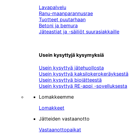
Lavapalvelu
Ranu-maanparannusrae
Tuotteet puutarhaan
Betoni ja bemura
Jäteastiat ja -säiliöt suurasiakkaille
Usein kysyttyjä kysymyksiä
Usein kysyttyä jätehuollosta
Usein kysyttyä kaksilokerokeräyksestä
Usein kysyttyä biojätteestä
Usein kysyttyä RE-appi -sovelluksesta
Lomakkeemme
Lomakkeet
Jätteiden vastaanotto
Vastaanottopaikat