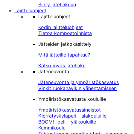
Siirry jätehakuun
Lajitteluohjeet
Lajitteluohjeet
Kodin lajitteluohjeet
Tietoa kompostoinnista
Jätteiden jatkokäsittely
Mitä jätteille tapahtuu?
Katso myös jätehaku
Jäteneuvonta
Jäteneuvonta ja ympäristökasvatus
Vinkit ruokahävikin vähentämiseen
Ympäristökasvatusta kouluille
Ympäristökasvatusaineistot
Kierrätyskyläpeli – alakouluille
BOOM! -peli – yläkouluille
Kummikoulu
Tähteettömän pöydän ritarit -kampanja