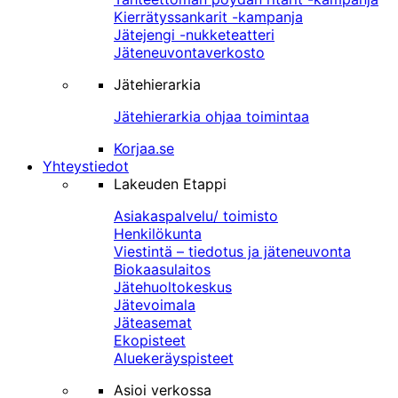
Kierrätyssankarit -kampanja
Jätejengi -nukketeatteri
Jäteneuvontaverkosto
Jätehierarkia
Jätehierarkia ohjaa toimintaa
Korjaa.se
Yhteystiedot
Lakeuden Etappi
Asiakaspalvelu/ toimisto
Henkilökunta
Viestintä – tiedotus ja jäteneuvonta
Biokaasulaitos
Jätehuoltokeskus
Jätevoimala
Jäteasemat
Ekopisteet
Aluekeräyspisteet
Asioi verkossa