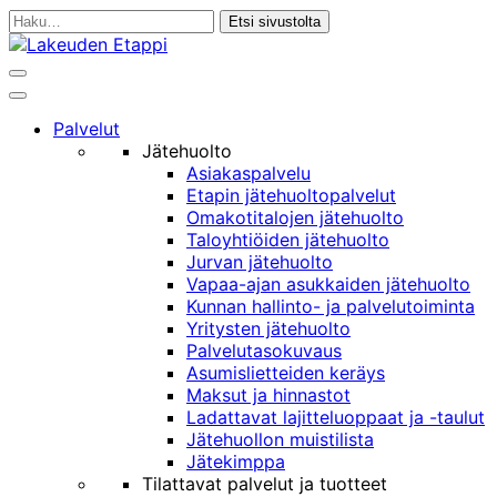
Siirry
Haku:
sisältöön
Haku
Päävalikko
Palvelut
Jätehuolto
Asiakaspalvelu
Etapin jätehuoltopalvelut
Omakotitalojen jätehuolto
Taloyhtiöiden jätehuolto
Jurvan jätehuolto
Vapaa-ajan asukkaiden jätehuolto
Kunnan hallinto- ja palvelutoiminta
Yritysten jätehuolto
Palvelutasokuvaus
Asumislietteiden keräys
Maksut ja hinnastot
Ladattavat lajitteluoppaat ja -taulut
Jätehuollon muistilista
Jätekimppa
Tilattavat palvelut ja tuotteet