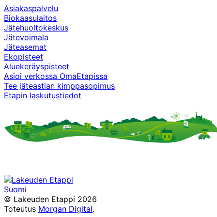
Asiakaspalvelu
Biokaasulaitos
Jätehuoltokeskus
Jätevoimala
Jäteasemat
Ekopisteet
Aluekeräyspisteet
Asioi verkossa OmaEtapissa
Tee jäteastian kimppasopimus
Etapin laskutustiedot
Suomi
Facebook
Instagram
TikTok
X
YouTube
© Lakeuden Etappi 2026
Toteutus
Morgan Digital
.