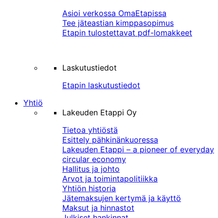
Asioi verkossa OmaEtapissa
Tee jäteastian kimppasopimus
Etapin tulostettavat pdf-lomakkeet
Laskutustiedot
Etapin laskutustiedot
Yhtiö
Lakeuden Etappi Oy
Tietoa yhtiöstä
Esittely pähkinänkuoressa
Lakeuden Etappi – a pioneer of everyday
circular economy
Hallitus ja johto
Arvot ja toimintapolitiikka
Yhtiön historia
Jätemaksujen kertymä ja käyttö
Maksut ja hinnastot
Julkiset hankinnat