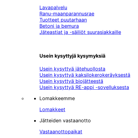
Lavapalvelu
Ranu-maanparannusrae
Tuotteet puutarhaan
Betoni ja bemura
Jäteastiat ja -säiliöt suurasiakkaille
Usein kysyttyjä kysymyksiä
Usein kysyttyä jätehuollosta
Usein kysyttyä kaksilokerokeräyksestä
Usein kysyttyä biojätteestä
Usein kysyttyä RE-appi -sovelluksesta
Lomakkeemme
Lomakkeet
Jätteiden vastaanotto
Vastaanottopaikat