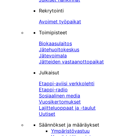
Rekrytointi
Avoimet työpaikat
Toimipisteet
Biokaasulaitos
Jätehuoltokeskus
Jätevoimala
Jätteiden vastaanottopaikat
Julkaisut
Etappi-aviisi verkkolehti
Etappi-radio
Sosiaalinen media
Vuosikertomukset
Lajitteluoppaat ja -taulut
Uutiset
Säännökset ja määräykset
Ympäristövastuu