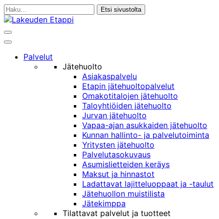
Siirry
Haku:
sisältöön
Haku
Päävalikko
Palvelut
Jätehuolto
Asiakaspalvelu
Etapin jätehuoltopalvelut
Omakotitalojen jätehuolto
Taloyhtiöiden jätehuolto
Jurvan jätehuolto
Vapaa-ajan asukkaiden jätehuolto
Kunnan hallinto- ja palvelutoiminta
Yritysten jätehuolto
Palvelutasokuvaus
Asumislietteiden keräys
Maksut ja hinnastot
Ladattavat lajitteluoppaat ja -taulut
Jätehuollon muistilista
Jätekimppa
Tilattavat palvelut ja tuotteet