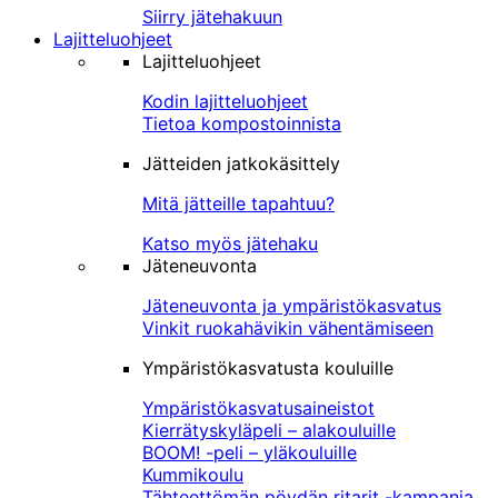
Siirry jätehakuun
Lajitteluohjeet
Lajitteluohjeet
Kodin lajitteluohjeet
Tietoa kompostoinnista
Jätteiden jatkokäsittely
Mitä jätteille tapahtuu?
Katso myös jätehaku
Jäteneuvonta
Jäteneuvonta ja ympäristökasvatus
Vinkit ruokahävikin vähentämiseen
Ympäristökasvatusta kouluille
Ympäristökasvatusaineistot
Kierrätyskyläpeli – alakouluille
BOOM! -peli – yläkouluille
Kummikoulu
Tähteettömän pöydän ritarit -kampanja