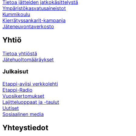
Tietoa jätteiden jatkokäsittelystä
Ympäristökasvatusaineistot
Kummikoulu
Kierrätyssankarit-kampanja
Jäteneuvontaverkosto
Yhtiö
Tietoa yhtiöstä
Jätehuoltomääräykset
Julkaisut
Etappi-aviisi verkkolehti
Etappi-Radio
Vuosikertomukset
Lajitteluoppaat ja -taulut
Uutiset
Sosiaalinen media
Yhteystiedot