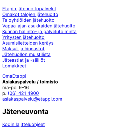
Etapin jätehuoltopalvelut
Omakotitalojen jätehuolto
Taloyhtiöiden jätehuolto
Vapaa-ajan asukkaiden jätehuolto
Kunnan hallinto- ja palvelutoiminta
Yritysten jätehuolto
Asumislietteiden keräys
Maksut ja hinnastot
Jätehuollon muistilista
Jäteastiat ja -säiliöt
Lomakkeet
OmaEtappi
Asiakaspalvelu / toimisto
ma-pe: 9–16
p.
(06) 421 4900
asiakaspalvelu@etappi.com
Jäteneuvonta
Kodin lajitteluohjeet