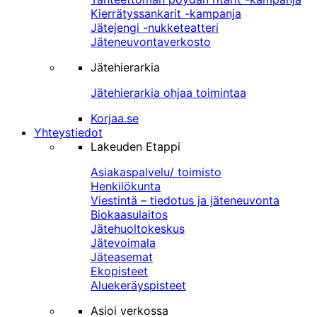
Kierrätyssankarit -kampanja
Jätejengi -nukketeatteri
Jäteneuvontaverkosto
Jätehierarkia
Jätehierarkia ohjaa toimintaa
Korjaa.se
Yhteystiedot
Lakeuden Etappi
Asiakaspalvelu/ toimisto
Henkilökunta
Viestintä – tiedotus ja jäteneuvonta
Biokaasulaitos
Jätehuoltokeskus
Jätevoimala
Jäteasemat
Ekopisteet
Aluekeräyspisteet
Asioi verkossa