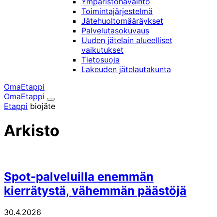
Ympäristöhavainto
Toimintajärjestelmä
Jätehuoltomääräykset
Palvelutasokuvaus
Uuden jätelain alueelliset
vaikutukset
Tietosuoja
Lakeuden jätelautakunta
OmaEtappi
OmaEtappi
Haku
Olet
Etappi
biojäte
täällä:
Arkisto
Spot-palveluilla enemmän
kierrätystä, vähemmän päästöjä
30.4.2026