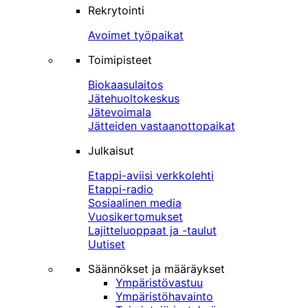
Rekrytointi
Avoimet työpaikat
Toimipisteet
Biokaasulaitos
Jätehuoltokeskus
Jätevoimala
Jätteiden vastaanottopaikat
Julkaisut
Etappi-aviisi verkkolehti
Etappi-radio
Sosiaalinen media
Vuosikertomukset
Lajitteluoppaat ja -taulut
Uutiset
Säännökset ja määräykset
Ympäristövastuu
Ympäristöhavainto