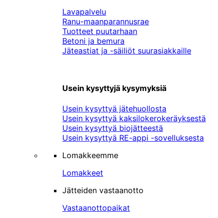
Lavapalvelu
Ranu-maanparannusrae
Tuotteet puutarhaan
Betoni ja bemura
Jäteastiat ja -säiliöt suurasiakkaille
Usein kysyttyjä kysymyksiä
Usein kysyttyä jätehuollosta
Usein kysyttyä kaksilokerokeräyksestä
Usein kysyttyä biojätteestä
Usein kysyttyä RE-appi -sovelluksesta
Lomakkeemme
Lomakkeet
Jätteiden vastaanotto
Vastaanottopaikat