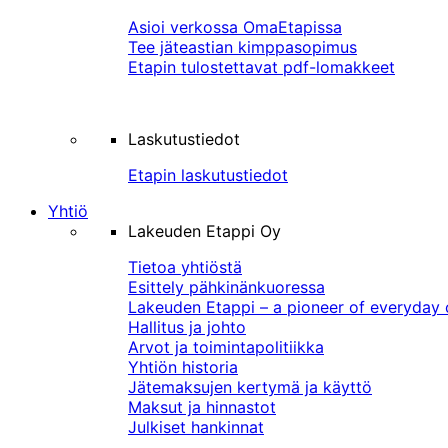
Asioi verkossa OmaEtapissa
Tee jäteastian kimppasopimus
Etapin tulostettavat pdf-lomakkeet
Laskutustiedot
Etapin laskutustiedot
Yhtiö
Lakeuden Etappi Oy
Tietoa yhtiöstä
Esittely pähkinänkuoressa
Lakeuden Etappi – a pioneer of everyday 
Hallitus ja johto
Arvot ja toimintapolitiikka
Yhtiön historia
Jätemaksujen kertymä ja käyttö
Maksut ja hinnastot
Julkiset hankinnat