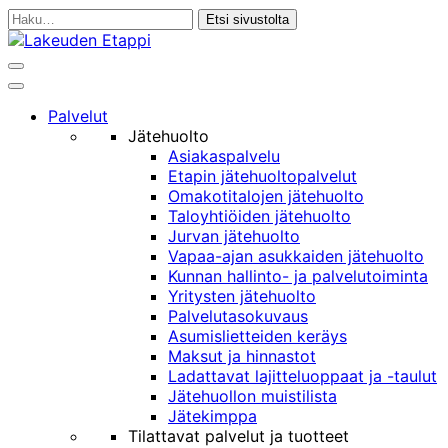
Siirry
Haku:
sisältöön
Haku
Päävalikko
Palvelut
Jätehuolto
Asiakaspalvelu
Etapin jätehuoltopalvelut
Omakotitalojen jätehuolto
Taloyhtiöiden jätehuolto
Jurvan jätehuolto
Vapaa-ajan asukkaiden jätehuolto
Kunnan hallinto- ja palvelutoiminta
Yritysten jätehuolto
Palvelutasokuvaus
Asumislietteiden keräys
Maksut ja hinnastot
Ladattavat lajitteluoppaat ja -taulut
Jätehuollon muistilista
Jätekimppa
Tilattavat palvelut ja tuotteet