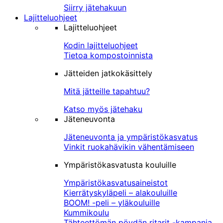
Siirry jätehakuun
Lajitteluohjeet
Lajitteluohjeet
Kodin lajitteluohjeet
Tietoa kompostoinnista
Jätteiden jatkokäsittely
Mitä jätteille tapahtuu?
Katso myös jätehaku
Jäteneuvonta
Jäteneuvonta ja ympäristökasvatus
Vinkit ruokahävikin vähentämiseen
Ympäristökasvatusta kouluille
Ympäristökasvatusaineistot
Kierrätyskyläpeli – alakouluille
BOOM! -peli – yläkouluille
Kummikoulu
Tähteettömän pöydän ritarit -kampanja