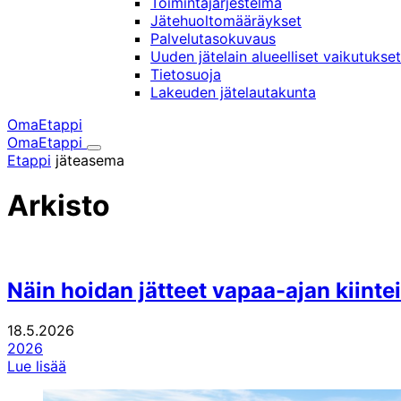
Toimintajärjestelmä
Jätehuoltomääräykset
Palvelutasokuvaus
Uuden jätelain alueelliset vaikutukset
Tietosuoja
Lakeuden jätelautakunta
OmaEtappi
OmaEtappi
Haku
Olet
Etappi
jäteasema
täällä:
Arkisto
Näin hoidan jätteet vapaa-ajan kiintei
18.5.2026
2026
Lue lisää