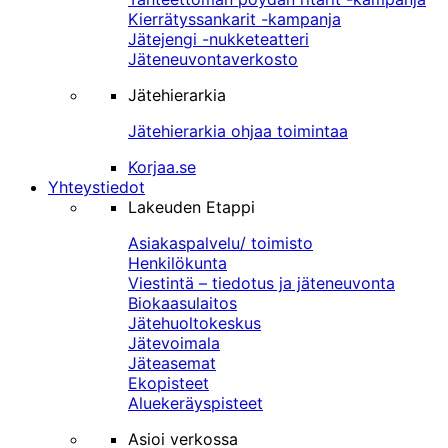
Kierrätyssankarit -kampanja
Jätejengi -nukketeatteri
Jäteneuvontaverkosto
Jätehierarkia
Jätehierarkia ohjaa toimintaa
Korjaa.se
Yhteystiedot
Lakeuden Etappi
Asiakaspalvelu/ toimisto
Henkilökunta
Viestintä – tiedotus ja jäteneuvonta
Biokaasulaitos
Jätehuoltokeskus
Jätevoimala
Jäteasemat
Ekopisteet
Aluekeräyspisteet
Asioi verkossa